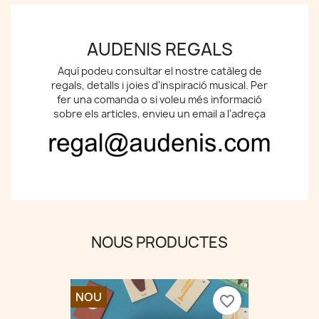
AUDENIS REGALS
Aquí podeu consultar el nostre catàleg de
regals, detalls i joies d'inspiració musical. Per
fer una comanda o si voleu més informació
sobre els articles, envieu un email a l'adreça
NOUS PRODUCTES
NOU
favorite_border