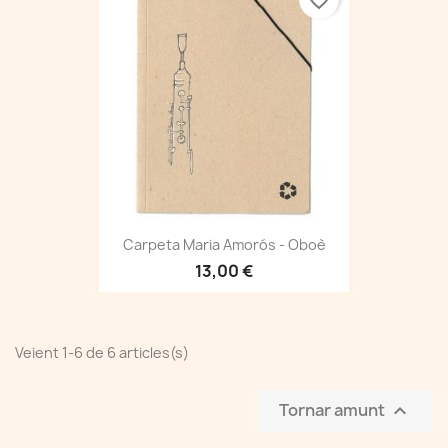
favorite_border
Carpeta Maria Amorós - Oboè
13,00 €
Veient 1-6 de 6 articles(s)
Tornar amunt
