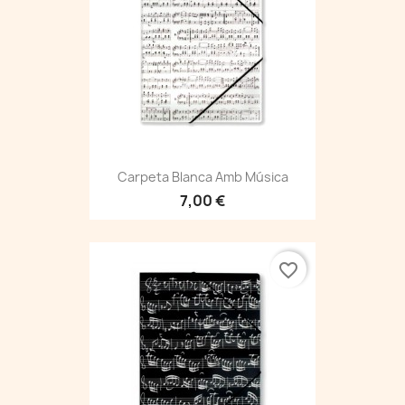
Carpeta Blanca Amb Música
7,00 €
favorite_border