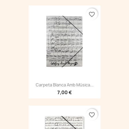
favorite_border
Carpeta Blanca Amb Música...
7,00 €
favorite_border