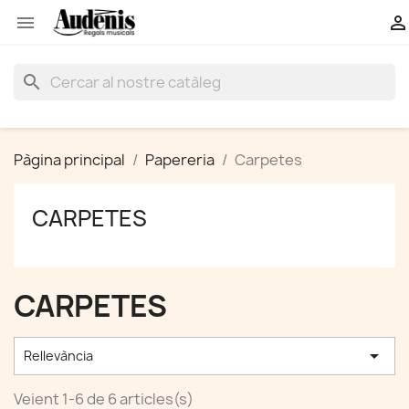


search
Pàgina principal
Papereria
Carpetes
CARPETES
CARPETES

Rellevància
Veient 1-6 de 6 articles(s)