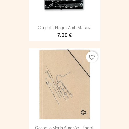
Carpeta Negra Amb Música
7,00 €
favorite_border
Carpeta Maria Amorós - Fagot