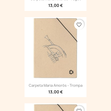
13,00 €
favorite_border
Carpeta Maria Amorós - Trompa
13,00 €