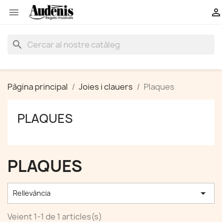


search
Pàgina principal
Joies i clauers
Plaques
PLAQUES
PLAQUES

Rellevància
Veient 1-1 de 1 articles(s)