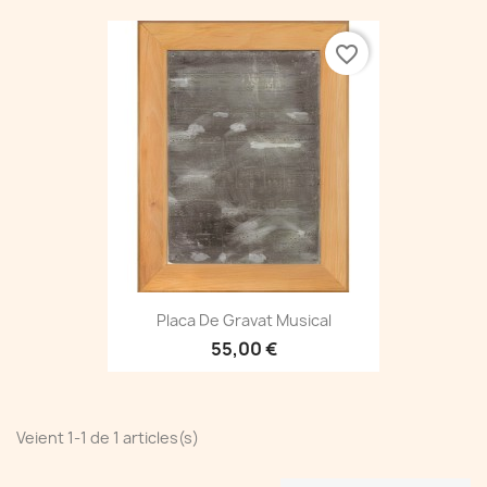
favorite_border
Placa De Gravat Musical
55,00 €
Veient 1-1 de 1 articles(s)